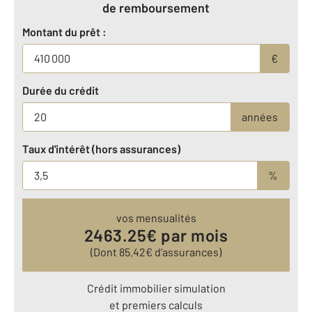
de remboursement
Montant du prêt :
€
Durée du crédit
années
Taux d'intérêt (hors assurances)
%
vos mensualités
2463.25
€ par mois
(Dont
85.42
€ d’assurances)
Crédit immobilier simulation
et premiers calculs