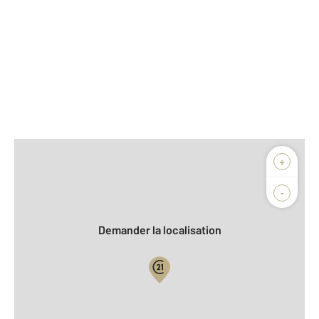
Afficher sur la carte :
+
Agence
Biens vendus
-
Demander la localisation
Vue globale
2
Surface totale : 167,0 m