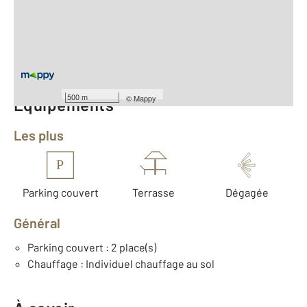
2
Surface habitable : 93,9 m
Type d'appartement : F4
Étage : Rez-de-chaussée
Nombre de pièces : 4
[Voir le détail]
500 m
©
Mappy
Équipements
Les plus
P
Parking couvert
Terrasse
Dégagée
Général
Parking couvert : 2 place(s)
Chauffage : Individuel chauffage au sol