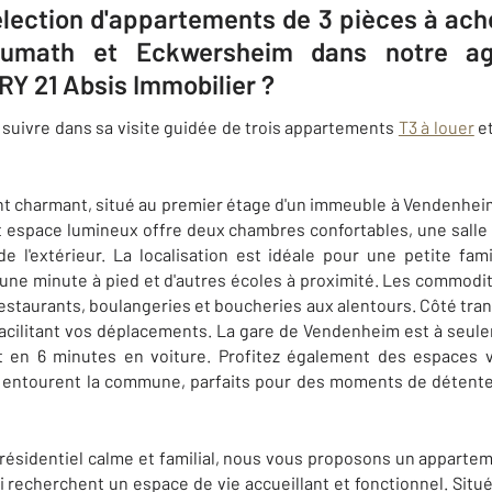
sélection d'appartements de 3 pièces à ac
umath et Eckwersheim dans notre ag
Y 21 Absis Immobilier ?
 suivre dans sa visite guidée de trois appartements
T3 à louer
e
 charmant, situé au premier étage d'un immeuble à Vendenheim,
et espace lumineux offre deux chambres confortables, une salle
 l'extérieur. La localisation est idéale pour une petite fami
une minute à pied et d'autres écoles à proximité. Les commodi
taurants, boulangeries et boucheries aux alentours. Côté trans
facilitant vos déplacements. La gare de Vendenheim est à seul
ait en 6 minutes en voiture. Profitez également des espaces v
entourent la commune, parfaits pour des moments de détente e
résidentiel calme et familial, nous vous proposons un appartem
ui recherchent un espace de vie accueillant et fonctionnel. Situ