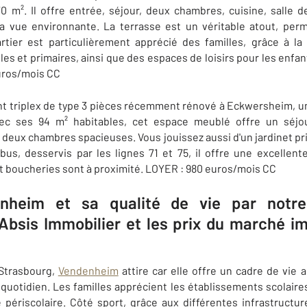
0 m². Il offre entrée, séjour, deux chambres, cuisine, salle d
la vue environnante. La terrasse est un véritable atout, pe
artier est particulièrement apprécié des familles, grâce à la
les et primaires, ainsi que des espaces de loisirs pour les enfa
euros/mois CC
 triplex de type 3 pièces récemment rénové à Eckwersheim, une
vec ses 94 m² habitables, cet espace meublé offre un séjou
deux chambres spacieuses. Vous jouissez aussi d'un jardinet pri
us, desservis par les lignes 71 et 75, il offre une excellent
t boucheries sont à proximité. LOYER : 980 euros/mois CC
nheim et sa qualité de vie par notr
bsis Immobilier et les prix du marché im
 Strasbourg,
Vendenheim
attire car elle offre un cadre de vie 
quotidien. Les familles apprécient les établissements scolaire
re périscolaire. Côté sport, grâce aux différentes infrastructu