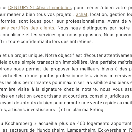
ence
CENTURY 21 Absis Immobilier
, pour mener à bien votre p
r mener à bien tous vos projets :
achat
, location, gestion l
t formés, sont loués pour leur professionnalisme. Avant de v
s
avis certifiés des clients
. Nous nous distinguons par notre a
sionnalisme et les services que nous proposons. Nous pouvons 
frir toute confidentialité lors des entretiens.
 et un projet unique. Notre objectif est d'écouter attentivement
delà d’une simple transaction immobilière. Une parfaite maîtr
rons nous permet de proposer les meilleurs biens à des pr
s virtuelles, drone, photos professionnelles, vidéos immersive
s les plus performantes pour maximiser la visibilité des biens
remière visite à la signature chez le notaire, nous vous ass
ise en relation avec artisans et courtiers, conseils juridiques,
vant des atouts du bien pour garantir une vente rapide au meill
es, artisans, investisseurs…) et un plan marketing.
du Kochersberg » accueille plus de 400 logements apportan
s les secteurs de Mundolsheim, Lampertheim, Eckwersheim, Rei