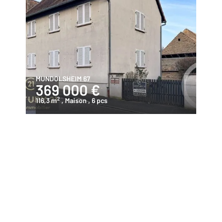
MUNDOLSHEIM 67
369 000 €
2
116,3 m
, Maison
, 6 pcs