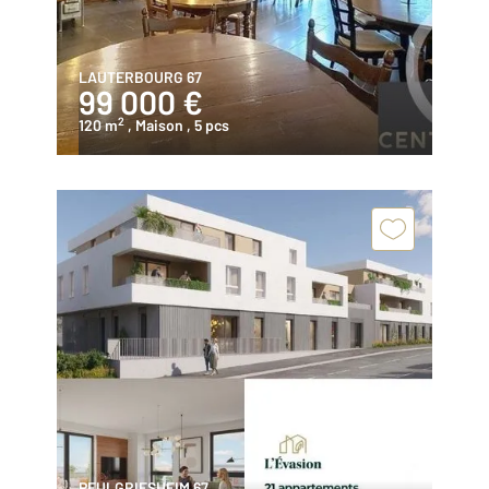
LAUTERBOURG 67
99 000 €
2
120 m
, Maison
, 5 pcs
PFULGRIESHEIM 67