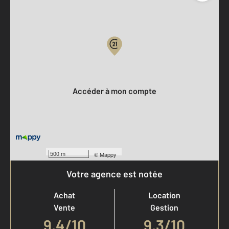
Parlons de vous, parlons biens
Votre compte :
Accéder à mon compte
500 m
©
Mappy
Votre agence est notée
Achat
Location
Vente
Gestion
9,4
/
10
9,3/10