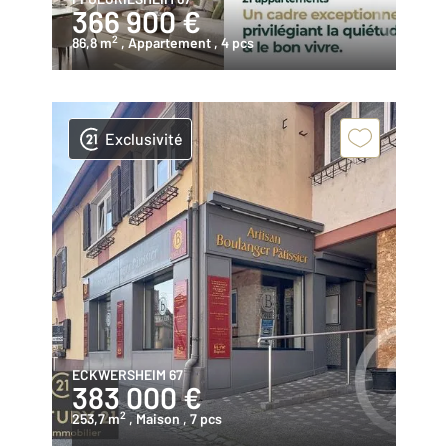
366 900 €
2
86,8 m
, Appartement
, 4 pcs
Exclusivité
ECKWERSHEIM 67
383 000 €
2
253,7 m
, Maison
, 7 pcs