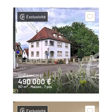
Exclusivité
VENDENHEIM 67
490 000 €
2
157 m
, Maison
, 7 pcs
Exclusivité