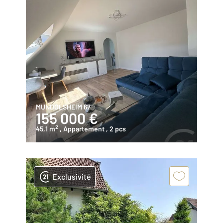
MUNDOLSHEIM 67
155 000 €
2
45,1 m
, Appartement
, 2 pcs
Exclusivité