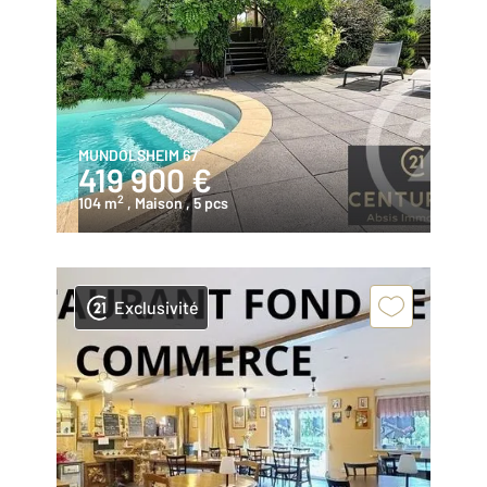
MUNDOLSHEIM 67
419 900 €
2
104 m
, Maison
, 5 pcs
Exclusivité